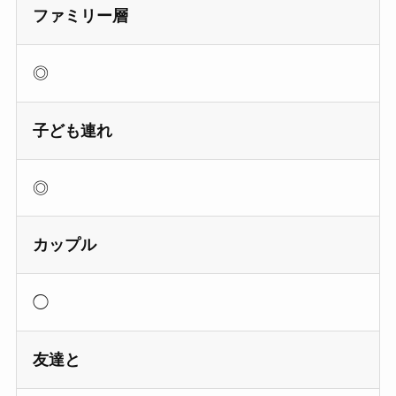
ファミリー層
◎
子ども連れ
◎
カップル
◯
友達と