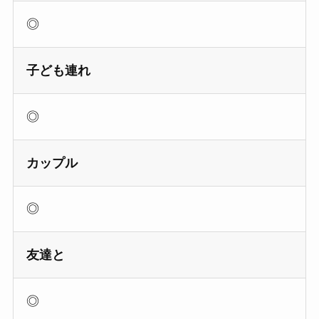
◎
子ども連れ
◎
カップル
◎
友達と
◎