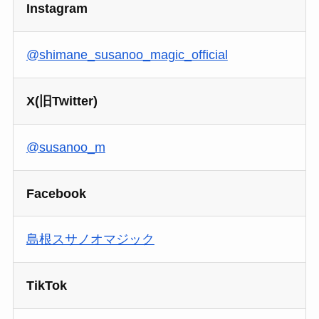
Instagram
@shimane_susanoo_magic_official
X(旧Twitter)
@susanoo_m
Facebook
島根スサノオマジック
TikTok